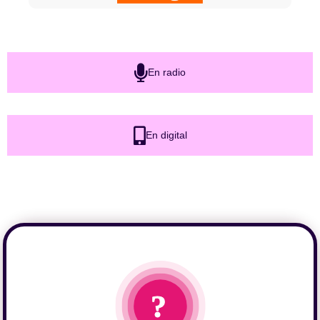
En radio
En digital
?