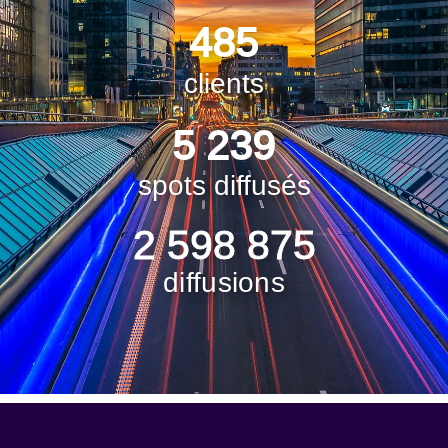
486
clients
5 241
spots diffusés
2 600 000
diffusions