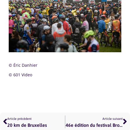
© Éric Danhier
© 601 Video
Précédent
S
Article précédent
Article suivant
20 km de Bruxelles
46e édition du festival Brosella